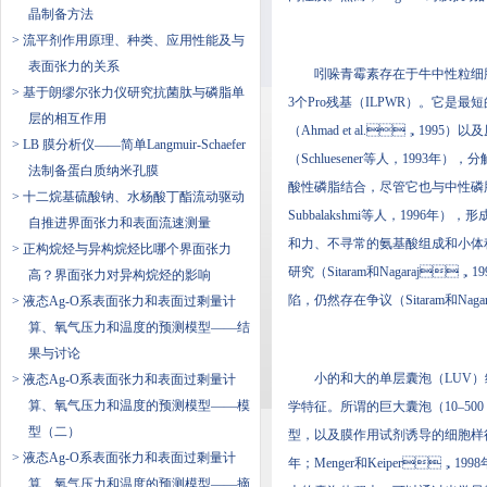
晶制备方法
> 流平剂作用原理、种类、应用性能及与
表面张力的关系
吲哚青霉素存在于牛中性粒细胞的细胞
> 基于朗缪尔张力仪研究抗菌肽与磷脂单
3个Pro残基（ILPWR）。它是最短的
层的相互作用
（Ahmad et al.，1995
> LB 膜分析仪——​简单Langmuir-Schaefer
（Schluesener等人，1993年
法制备蛋白质纳米孔膜
酸性磷脂结合，尽管它也与中性磷脂结合
> 十二烷基硫酸钠、水杨酸丁酯流动驱动
Subbalakshmi等人，1996年）
自推进界面张力和表面流速测量
和力、不寻常的氨基酸组成和小体
> 正构烷烃与异构烷烃比哪个界面张力
研究（Sitaram和Nagaraj
高？界面张力对​异构烷烃的影响
陷，仍然存在争议（Sitaram和Naga
> 液态Ag-O系表面张力和表面过剩量计
算、氧气压力和温度的预测模型——结
果与讨论
小的和大的单层囊泡（LUV）继
> 液态Ag-O系表面张力和表面过剩量计
算、氧气压力和温度的预测模型——模
学特征。所谓的巨大囊泡（10–500
型（二）
型，以及膜作用试剂诱导的细胞样行为的其
> 液态Ag-O系表面张力和表面过剩量计
年；Menger和Keiper，1998年
算、氧气压力和温度的预测模型——摘