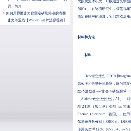
大的囊泡体积大，可以通过光学
要、简介
2000）。在这项研究中，
> 如何用界面张力仪测定磷脂溶液的表面
西定在膜中的渗透，它们对双层脂质
张力等温线【Wilhelmy吊片法原理篇】
材料和方法
材料
Hepes、EDTA和ma
高效液相色谱分析验证，肽的纯度分
酰-2-油酰基-sn-甘油-3-磷酸胆碱（S
（Alabaster，AL）。
酰-2-[10-（芘-1-基）癸酰]-sn
Chemie（Steinheim，德
尔消光系数分别为38000 cm-1和
使用氯仿/甲醇/水（65:25:4