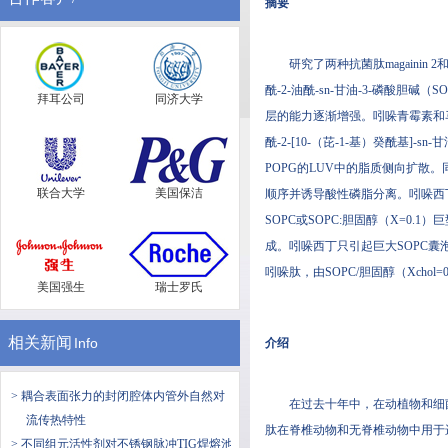
摘要
研究了两种抗菌肽magainin 2
酰-2-油酰-sn-甘油-3-磷酸胆碱
拜耳公司
同济大学
层的能力逐渐增强。吲哚青霉素
酰-2-[10-（芘-1-基）癸酰基]-sn
POPG的LUV中的脂质侧向扩散
联合大学
美国保洁
顺序并诱导酸性磷脂分离。吲哚西
SOPC或SOPC:胆固醇（X=0.1
成。吲哚西丁只引起巨大SOPC囊泡的轻
吲哚肽，由SOPC/胆固醇（Xch
美国强生
瑞士罗氏
相关新闻
Info
介绍
> 耦合表面张力的封闭腔体内管外自然对
在过去十年中，在动植物和细菌中发
流传热特性
肽在脊椎动物和无脊椎动物中用于进攻和防
> 不同组元活性剂对不锈钢脉冲TIG焊熔池