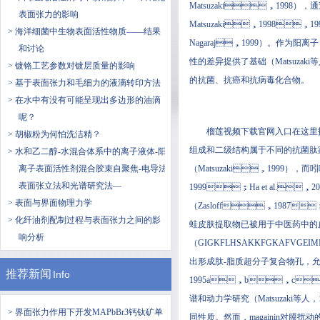
Matsuzaki，1998）
表面张力的影响
Matsuzaki，1998，
> 海洋细菌中生物表面活性物质——结果
Nagaraj，1999）。作为
和讨论
性的差异提供了基础（Matsuzaki
> 镀铬工艺参数对镀层质量的影响
的抗菌、抗癌和抗病毒化合物。
> 基于表面张力和毛细力的液滴转印方法
> 在水中有没有可能呈现出多边形的油滴
呢？
榴莲视频下载官网入口在这里报告了两
> 胡椒粉为何怕洗洁精？
组成和二级结构属于不同的抗菌肽家族（Fal
> 水和乙二醇-水混合体系中的离子液体-阳
离子表面活性剂混合胶束自聚焦-电导法
（Matsuzaki，1999）
表面张立法和光谱研究法—
1999；Ha et al.
> 表面与界面物理力学
（Zasloff，1987；Zasl
> 化纤油剂配制过程与表面张力之间的影
蛙皮肤提取物已被用于中医药中的皮肤感染的
响分析
（GIGKFLHSAKKFGKAFVGEIM
出形成肽-脂质超分子复合物孔，允许离
推荐新闻
Info
1995a，b，c，
谱和动力学研究（Matsuzaki等人
> 界面张力作用下开发MAPbBr3钙钛矿单
同性质。然而，magainin对膜