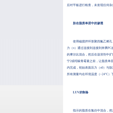
后对平板进行检查，未发现任何杂质
肽在脂质单层中的渗透
使用磁搅拌环形聚四氟乙烯孔（多
力（π）通过连接到连接到奔腾PC的微量天
的摩尔比混合，然后在该溶剂中扩散到空
宁2或吲哚青霉素之前，让脂质单
内完成，初始表面压力（π0）
所有测量均在环境温度（~24°C）下进
LUV的制备
指示的脂质在氯仿中混合，然