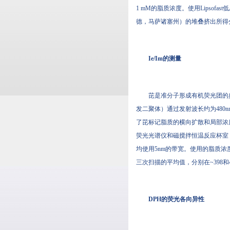
1 mM的脂质浓度。使用Lip
德，马萨诸塞州）的堆叠挤出所得分
Ie/Im的测量
芘是准分子形成有机荧光团的典范
发二聚体）通过发射波长约为480nm
了芘标记脂质的横向扩散和局部浓度（简要回顾，
荧光光谱仪和磁搅拌恒温反应杯室，
均使用5nm的带宽。使用的脂质浓度
三次扫描的平均值，分别在~398和4
DPH的荧光各向异性