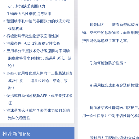
少，肺泡缺乏表面张力
> 生物表面活性剂优点与应用
> 预测纳米孔中油气界面张力的状态方程
这是因为——随着新型冠状病毒肺炎
模型构建
物、空气中的颗粒物等，
> 槐糖脂属于微生物源表面活性剂
护性能达标也成了重中之重。
> 油藏条件下CO_2乳液稳定性实验
> 应用单分子层技术分析磷脂酶与不同磷
脂底物特异水解性能：结果和讨论、结
Q:如何检验防护性能？
论！
> Delta-8食用餐食后人体内十二指肠液的组
成及性质——结果和讨论、结论、致
A:采用抗合成血液穿透的检测
谢！
> 便携式自动榴莲视频APP下载主要技术特
征
抗血液穿透性能是医用防护产品的一个
> 泡沫是怎么形成的？表面张力如何影响
用一次性口罩》中对于该性能的检测
泡沫的稳定性
推荐新闻
Info
即利用人工配制的液体(合成血