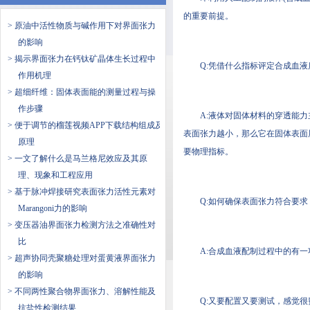
的重要前提。
> 原油中活性物质与碱作用下对界面张力
的影响
> 揭示界面张力在钙钛矿晶体生长过程中
Q:凭借什么指标评定合成血液质
作用机理
> 超细纤维：固体表面能的测量过程与操
作步骤
A:液体对固体材料的穿透能力主
> 便于调节的榴莲视频APP下载结构组成及
表面张力越小，那么它在固体表面
原理
要物理指标。
> 一文了解什么是​马兰格尼效应及其原
理、现象和工程应用
> 基于脉冲焊接研究表面张力活性元素对
Q:如何确保表面张力符合要求
Marangoni力的影响
> 变压器油界面张力检测方法之准确性对
比
A:合成血液配制过程中的有一
> 超声协同壳聚糖处理对蛋黄液界面张力
的影响
> 不同两性聚合物界面张力、溶解性能及
Q:又要配置又要测试，感觉很费
抗盐性检测结果