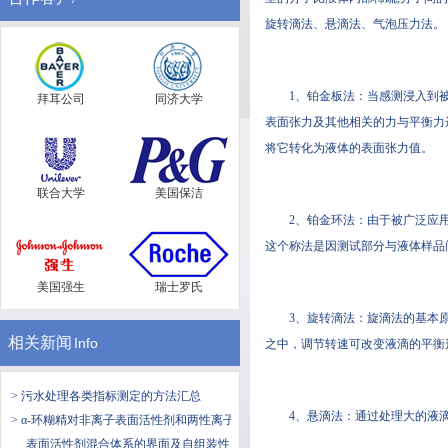
旋转滴法、悬滴法、气泡压力法。
1、铂金板法：当感测浸
拜耳公司
同济大学
表面张力及其他相关的力与平衡力达到均衡
将它转化为液体的表面张力值。
联合大学
美国保洁
2、铂金环法：由于被
这个称法是因测试部分与液体样品间会
美国强生
瑞士罗氏
3、旋转滴法：旋滴法的
相关新闻
Info
之中，调节转速可改变液滴的平
> 污水处理各类指标测定的方法汇总
4、悬滴法：通过处理大的液
> α-环糊精对非离子表面活性剂和两性离子
表面活性剂混合体系的界面及自组装性