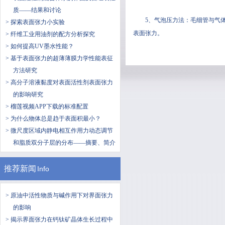
质——结果和讨论
5、气泡压力法：毛细
> 探索表面张力小实验
表面张力。
> 纤维工业用油剂的配方分析探究
> 如何提高UV墨水性能？
> 基于表面张力的超薄薄膜力学性能表征
方法研究
> 高分子溶液黏度对表面活性剂表面张力
的影响研究
> 榴莲视频APP下载的标准配置
> 为什么物体总是趋于表面积最小？
> 微尺度区域内静电相互作用力动态调节
和脂质双分子层的分布——摘要、简介
推荐新闻
Info
> 原油中活性物质与碱作用下对界面张力
的影响
> 揭示界面张力在钙钛矿晶体生长过程中