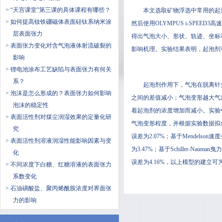
> “天宫课堂”第三课的具体课程有哪些？
本文选取矿物浮选中常用的起泡剂
> 如何提高钕铁硼磁体表面硅钛系纳米涂
然后使用OLYMPUS i-SPEED3高速
层表面张力
得出气泡大小、形状、轨迹
> 表面张力变化对含气泡液体射流破裂的
影响机理。实验结果表明，起泡剂
影响
> ​锂电池涂布工艺缺陷与表面张力有何关
系？
起泡剂作用下，气泡在脱
> 泡沫是怎么形成的？表面张力如何影响
之间的差值减小；气泡变形越大气
泡沫的稳定性
着起泡剂的浓度增加而减小。
> 表面活性剂对煤尘润湿效果的定量化研
气泡变形程度，并根据实验数据拟合
究
误差为2.07%；基于Mendel
> 表面活性剂溶液润湿性能影响因素与变
为3.47%；基于Schille
化
误差为4.16%，以上模型的建立可
> 不同浓度下白糖、红糖溶液的表面张力
系数变化
> 石油磺酸盐、聚丙烯酰胺浓度对界面张
力的影响