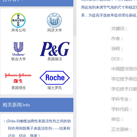
用起泡剂来调节气泡的尺寸和稳定性
系，为提高浮选效率提供理论基础
拜耳公司
同济大学
联合大学
美国保洁
美国强生
瑞士罗氏
相关新闻
Info
> (Delta-8)橄榄油两性表面活性剂之间的协
同作用和阴离子表面活性剂——结果和
讨论、结论、致谢！