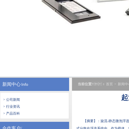
新闻中心
Info
当前位置
：
首页
>
新闻中
起
> 公司新闻
> 行业资讯
> 产品百科
【摘要】：旋流-静态微泡浮
合作客户/
式分散在浮选系统中，作为载体