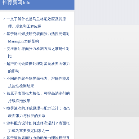
推荐新闻
Info
> 一文了解什么是​马兰格尼效应及其原
理、现象和工程应用
> 基于脉冲焊接研究表面张力活性元素对
Marangoni力的影响
> 变压器油界面张力检测方法之准确性对
比
> 超声协同壳聚糖处理对蛋黄液界面张力
的影响
> 不同两性聚合物界面张力、溶解性能及
抗盐性检测结果
> 氟原子表面张力极低，可提高消泡剂的
持续抑泡效果
> 喷雾液滴的形成原理与配方设计：动态
表面张力与粒径的关系
> 涂料配方设计如何选择润湿剂？表面张
力成为重要决定因素之一
> ​基于液体表面张力的贴附力理论模型及