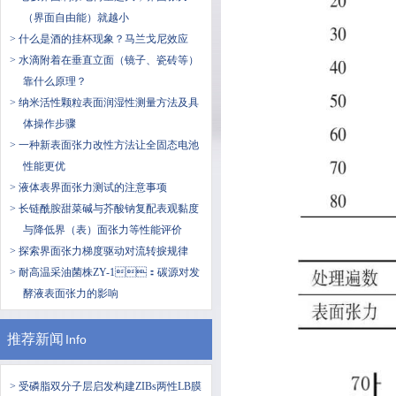
（界面自由能）就越小
> 什么是酒的挂杯现象？马兰戈尼效应
> 水滴附着在垂直立面（镜子、瓷砖等）
靠什么原理？
> 纳米活性颗粒表面润湿性测量方法及具
体操作步骤
> 一种新表面张力改性方法让全固态电池
性能更优
> 液体表界面张力测试的注意事项
> 长链酰胺甜菜碱与芥酸钠复配表观黏度
与降低界（表）面张力等性能评价
> 探索界面张力梯度驱动对流转捩规律
> 耐高温采油菌株ZY-1：碳源对发
酵液表面张力的影响
推荐新闻
Info
> 受磷脂双分子层启发构建ZIBs两性LB膜