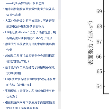
——制备高性能碘正极新思路
> 纳米活性颗粒表面润湿性测量方法及具
体操作步骤
> 人工冲洗升级为超声波清洗，可改善新
能源电池冲压配件的表面张力
> LB法组装Silicalite-1型分子筛晶粒层，制
备出高度b-轴取向的ZSM-5分子筛膜
> 微量天平高灵敏测定鸡肉中磺胺类药物
含量
> 超低轨卫星环境效应研究也会用到榴莲
视频污网站下载？
> 基于微纳米二氧化硅粒子薄膜制备超疏
水涤纶织物
> LB膜技术制备纳米薄膜保护锂电池极片
的方法【发明方案】
> 毛细现象：表面张力和接触角两者有什
么关系？
> 榴莲视频污网站下载应用于高阻燃辐照
交联低烟无卤聚烯烃制备