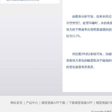
由图表分析可知，自来水经过不同
1。处理50遍时，水的表
张力的下降速率出现明显减缓的趋势
比为12.5%。
对比图3中的2条线可知，当磁场
表面张力变化的幅度取决于磁场的强度
的变化速度有所差异。
网站首页
|
产品中心
|
榴莲视频APP下载
|
下载榴莲视频APP
|
榴莲视频污
Copyright ©201