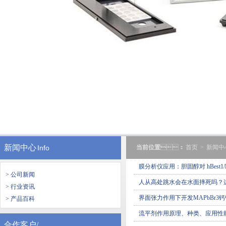
新闻中心
Info
当前位置
：
首页
>
新闻中
膜分析仪应用：胆固醇对 hBest1/P
> 公司新闻
人从高处跳水会在水面摔死吗
> 行业资讯
界面张力作用下开发MAPbBr3
> 产品百科
流平剂作用原理、种类、应
合作客户/