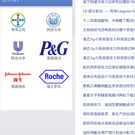
基于朗缪尔张力仪研究抗菌肽与
LB 膜分析仪——​简单Langmuir
十二烷基硫酸钠、水杨酸丁
拜耳公司
同济大学
正构烷烃与异构烷烃比哪个界面张
液态Ag-O系表面张力和表面过剩
液态Ag-O系表面张力和表面过剩
液态Ag-O系表面张力和表面过剩量计
联合大学
美国保洁
如何用界面张力仪测定磷脂溶液的表
液体分布器设计与表面张力有何
聚氧乙烯醚磺酸盐类表面活性剂
美国强生
瑞士罗氏
微量天平和榴莲视频污网站下载定义
低表面张力、减缩型聚羧酸减
调控表面粗糙度，新生产的抗缩孔
新研究的海水基耐高温驱油压裂
油田用酸化增产增注剂成分配方