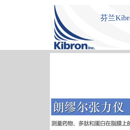
芬兰Ki
首 页