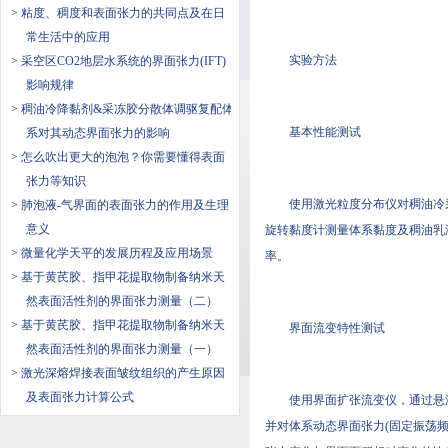
> 粘度、稠度和表面张力的共同点及在日
常生活中的应用
实验方法
> 采空区CO2地层水系统的界面张力(IFT)
影响规律
> 稠油冷降黏剂&采冻胶分散体调驱复配体
基本性能测试
系对其动态界面张力的影响
> 怎么吹出更大的泡泡？你需要懂得表面
张力等知识
使用激光粒度分布仪对稠油冷采用
> 肺泡液-气界面的表面张力的作用及生理
意义
旋转黏度计测量体系黏度及稠油乳液黏
> ​微量化学天平的发展历程及应用场景
率。
> 基于黄芪胶、指甲花提取物制备纳米天
然表面活性剂的界面张力测量（二）
> 基于黄芪胶、指甲花提取物制备纳米天
界面流变特性测试
然表面活性剂的界面张力测量（一）
> 激光深熔焊接表面皱纹组织的产生原因
及表面张力计算公式
使用界面扩张流变仪，通过悬
并对体系动态界面张力(固定振荡频率