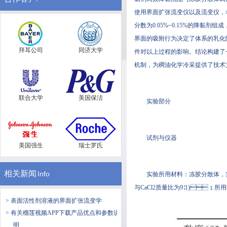
使用界面扩张流变仪以及流变仪，
分数为0.05%~0.15%的降黏剂组成
界面的吸附行为决定了体系的乳化降
拜耳公司
同济大学
件对以上过程的影响。结论构
机制，为稠油化学冷采提供了技术支持
联合大学
美国保洁
实验部分
试剂与仪器
美国强生
瑞士罗氏
相关新闻
Info
实验所用材料：冻胶分散体，
与CaCl2质量比为9∶1)；所
> 表面活性剂溶液的界面扩张流变学
> 有关榴莲视频APP下载产品优点和参数说
明