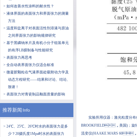
> 如何改善水性涂料的耐水性？
> 液体界面的表面张力和界面张力的测量
方法
> 温度和盐离子对表面活性剂溶液与原油
之间界面张力的影响规律研究
> 基于黑磷纳米片及有机小分子组装单元
的有序LB膜制备与性能研究
> 表面张力再思考
> 全自动表界面张力仪适合标准
> 微凝胶颗粒在气液界面处吸附动力学及
动态方程研究——结果和讨论、结论、
致谢！
> 表面张力对青瓷制品釉面质量的影响
推荐新闻
Info
实验所用仪器：激光粒度分布仪(
BROOKFIELD，美国)；
> ​24℃、25℃、26℃时水的表面张力是多
流变仪(HAAKE MARS 60，Therm
少？20摄氏度1Mpa时水的表面张力