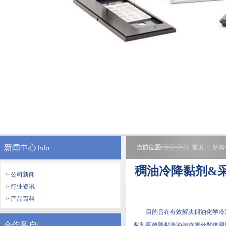
新闻中心
Info
当前位置
：
首页
>
新闻
稠油冷降黏剂&
> 公司新闻
> 行业资讯
> 产品百科
目的旨在有效解决稠油化学冷采过
合作客户/
黏剂高效降黏洗油与冻胶分散体调剖剂