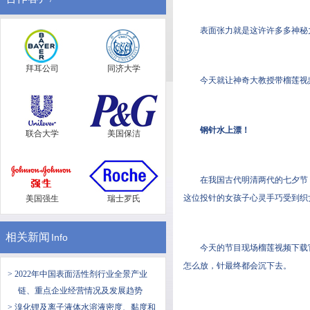
表面张力就是这许许多多神秘力量中
拜耳公司
同济大学
今天就让神奇大教授带榴莲视频下
钢针水上漂！
联合大学
美国保洁
在我国古代明清两代的七夕节
这位投针的女孩子心灵手巧受到织女的垂青
美国强生
瑞士罗氏
相关新闻
Info
今天的节目现场榴莲视频下载官网
怎么放，针最终都会沉下去。
> 2022年中国表面活性剂行业全景产业
链、重点企业经营情况及发展趋势
> 溴化锂及离子液体水溶液密度、黏度和