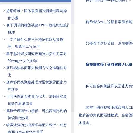
还是在节目中一窥究竟吧！~
> 超细纤维：固体表面能的测量过程与操
作步骤
偷偷告诉你，这招非常简单哟
> 便于调节的榴莲视频APP下载结构组成及
原理
> 一文了解什么是​马兰格尼效应及其原
只要看了这期节目，以后榴莲
理、现象和工程应用
> 基于脉冲焊接研究表面张力活性元素对
Marangoni力的影响
解辣哪家强？饮料解辣大比拼
> 变压器油界面张力检测方法之准确性对
比
> 超声协同壳聚糖处理对蛋黄液界面张力
你可能会问解辣和表面张力有什
的影响
> 不同两性聚合物界面张力、溶解性能及
抗盐性检测结果
其实让榴莲视频下载官网入口感觉
> 氟原子表面张力极低，可提高消泡剂的
物质被称为表面活性物质。当榴
持续抑泡效果
水流走。
> 喷雾液滴的形成原理与配方设计：动态
表面张力与粒径的关系