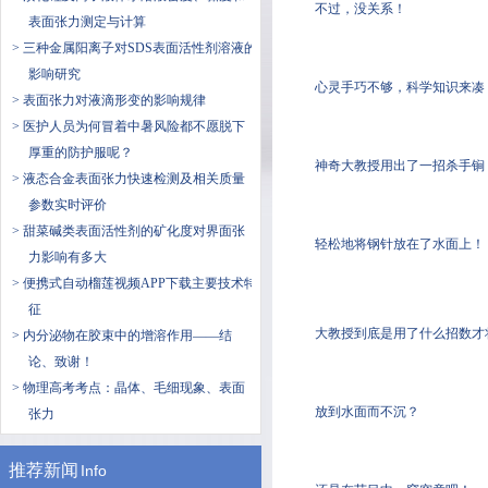
不过，没关系！
表面张力测定与计算
> 三种金属阳离子对SDS表面活性剂溶液的
影响研究
心灵手巧不够，科学知识来凑
> 表面张力对液滴形变的影响规律
> 医护人员为何冒着中暑风险都不愿脱下
厚重的防护服呢？
神奇大教授用出了一招杀手锏
> 液态合金表面张力快速检测及相关质量
参数实时评价
> 甜菜碱类表面活性剂​的矿化度对界面张
轻松地将钢针放在了水面上！
力影响有多大
> 便携式自动榴莲视频APP下载主要技术特
征
大教授到底是用了什么招数才将钢
> 内分泌物在胶束中的增溶作用——结
论、致谢！
> 物理高考考点：晶体、毛细现象、表面
放到水面而不沉？
张力
推荐新闻
Info