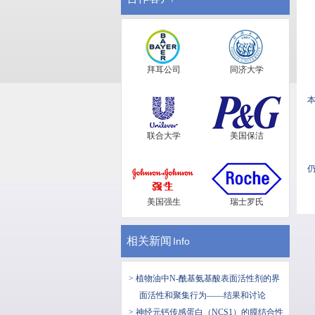
拜耳公司
同济大学
联合大学
美国保洁
仍
美国强生
瑞士罗氏
相关新闻
Info
> 植物油中N-酰基氨基酸表面活性剂的界
面活性和聚集行为——结果和讨论
> 神经元钙传感蛋白（NCS1）的膜结合性