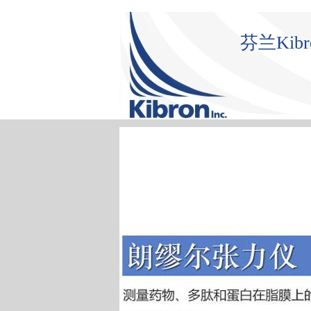
芬兰Ki
首 页