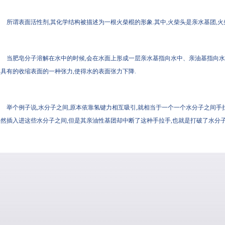
所谓表面活性剂,其化学结构被描述为一根火柴棍的形象.其中,火柴头是亲水基团,火
当肥皂分子溶解在水中的时候,会在水面上形成一层亲水基指向水中、亲油基指
本具有的收缩表面的一种张力,使得水的表面张力下降.
举个例子说,水分子之间,原本依靠氢键力相互吸引,就相当于一个一个水分子之间手
然插入进这些水分子之间,但是其亲油性基团却中断了这种手拉手,也就是打破了水分子之