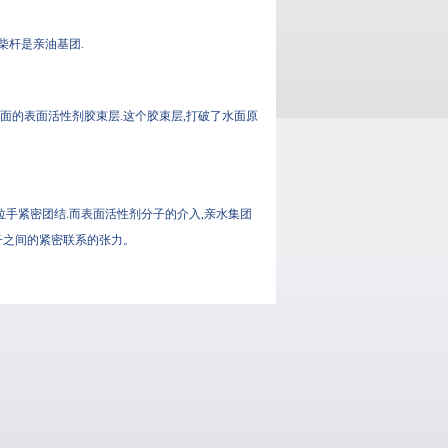
柴杆是亲油基团.
向水面的表面活性剂胶束层.这个胶束层,打破了水面原
拉手紧密团结.而表面活性剂分子的介入,亲水集团
间的紧密联系的张力。