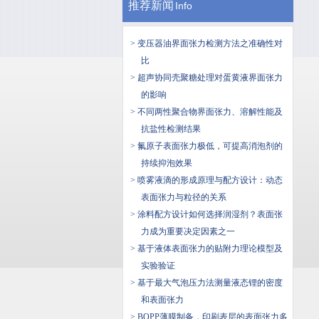
推荐新闻
Info
> 变压器油界面张力检测方法之准确性对
比
> 超声协同壳聚糖处理对蛋黄液界面张力
的影响
> 不同两性聚合物界面张力、溶解性能及
抗盐性检测结果
> 氟原子表面张力极低，可提高消泡剂的
持续抑泡效果
> 喷雾液滴的形成原理与配方设计：动态
表面张力与粒径的关系
> 涂料配方设计如何选择润湿剂？表面张
力成为重要决定因素之一
> ​基于液体表面张力的贴附力理论模型及
实验验证
> 基于最大气泡压力法测量液态锂的密度
和表面张力
> BOPP薄膜制备，印刷表层的表面张力多