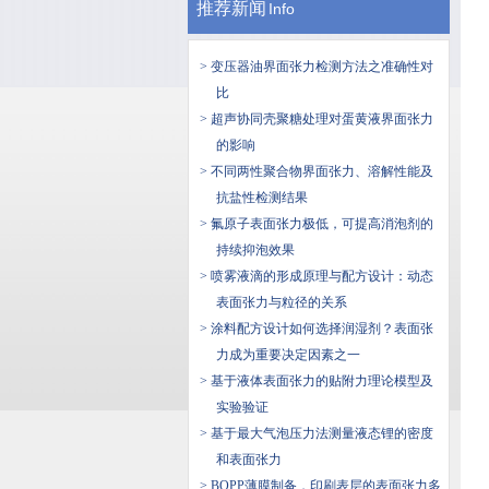
推荐新闻
Info
> 变压器油界面张力检测方法之准确性对
比
> 超声协同壳聚糖处理对蛋黄液界面张力
的影响
> 不同两性聚合物界面张力、溶解性能及
抗盐性检测结果
> 氟原子表面张力极低，可提高消泡剂的
持续抑泡效果
> 喷雾液滴的形成原理与配方设计：动态
表面张力与粒径的关系
> 涂料配方设计如何选择润湿剂？表面张
力成为重要决定因素之一
> ​基于液体表面张力的贴附力理论模型及
实验验证
> 基于最大气泡压力法测量液态锂的密度
和表面张力
> BOPP薄膜制备，印刷表层的表面张力多