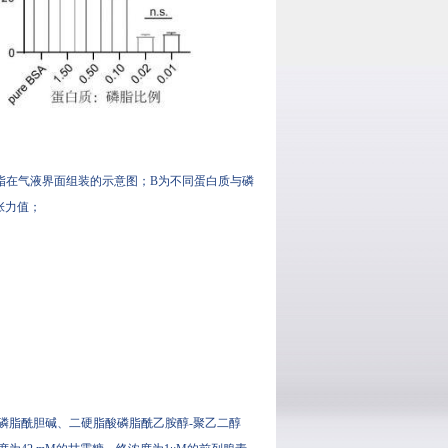
脂在气液界面组装的示意图；B为不同蛋白质与磷
力值；
为二棕榈酸磷脂酰胆碱、二硬脂酸磷脂酰乙胺醇-聚乙二醇