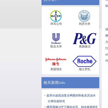
粒
拜耳公司
同济大学
降
方
联合大学
美国保洁
行
α
均
美国强生
瑞士罗氏
相关新闻
Info
> 超亲水超疏油复合网膜的制备及其油水
分离性能研究
> 榴莲视频APP下载铂金环、铂金板两种测