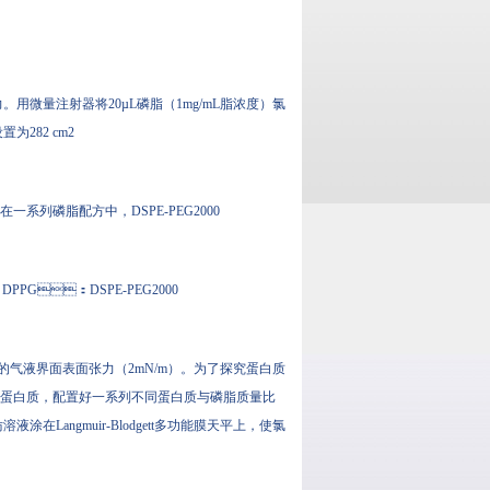
。用微量注射器将20µL磷脂（1mg/mL脂浓度）氯
置为282 cm2
一系列磷脂配方中，DSPE-PEG2000
PG：DSPE-PEG2000
低的气液界面表面张力（2mN/m）。为了探究蛋白质
准蛋白质，配置好一系列不同蛋白质与磷脂质量比
在Langmuir-Blodgett多功能膜天平上，使氯