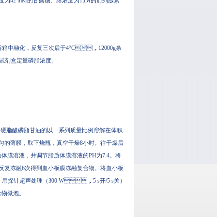
终浓度为42 mM的甘露糖、终浓度为1μM的前列腺素
箱中融化，反复三次后于4°C，12000g条
试剂盒定量磷脂浓度。
、二硬脂酸磷脂甘油的以一系列质量比例溶解在体积
的薄膜，取下烧瓶，真空干燥8小时。往干燥后
溶液，并调节脂质体膜溶液的PH为7.4。将
复冻融6次得到血小板膜冻融复合物。将血小板
探针超声处理（300 W，5 s开/5 s关）
。