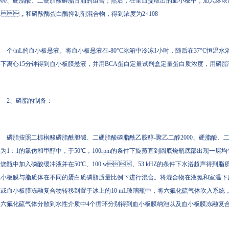
000、硬脂酸、二硬脂酸磷脂甘油的组合；然后，在全血提取出的血小板中，加入
1，和磷酸酶蛋白酶抑制剂混合物，得到浓度为2×108
个/mL的血小板悬液。将血小板悬液在-80°C冰箱中冷冻1小时，随后在37°C恒温水浴
下离心15分钟得到血小板膜悬液，并用BCA蛋白定量试剂盒定量蛋白质浓度，用磷脂
2、磷脂的制备：
磷脂按照二棕榈酸磷脂酰胆碱、二硬脂酸磷脂酰乙胺醇-聚乙二醇2000、硬脂酸
为1：1的氯仿和甲醇中，于50℃，100rpm的条件下旋蒸直到圆底烧瓶底部出现一层均匀
烧瓶中加入磷酸缓冲液并在50℃、100 w、53 kHZ的条件下水浴超声得到脂质体膜
小板膜与脂质体在不同的蛋白质磷脂质量比例下进行混合。将混合物在液氮和室温下反
或血小板膜冻融复合物转移到置于冰上的10 mL玻璃瓶中，将六氟化硫气体吹入系统，用
六氟化硫气体分散到水性介质中4个循环分别得到血小板膜纳泡以及血小板膜冻融复合物微泡