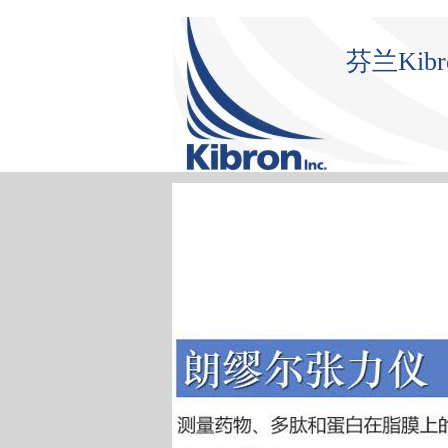
芬兰Ki
首 页