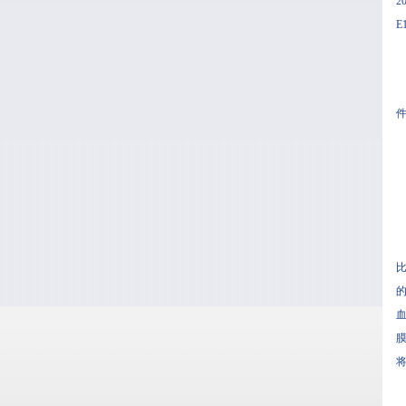
2
E
件
比
的
血
膜
将