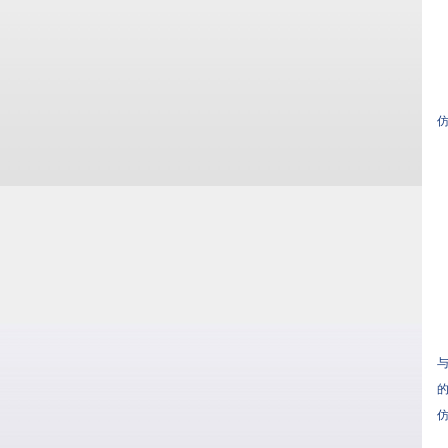
仿
与
的
仿