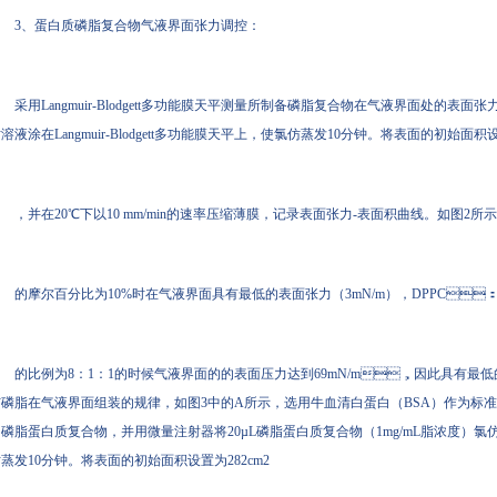
3、蛋白质磷脂复合物气液界面张力调控：
采用Langmuir-Blodgett多功能膜天平测量所制备磷脂复合物在气液界面处的表面张力
溶液涂在Langmuir-Blodgett多功能膜天平上，使氯仿蒸发10分钟。将表面的初始面积设
，并在20℃下以10 mm/min的速率压缩薄膜，记录表面张力-表面积曲线。如图2所示在
的摩尔百分比为10%时在气液界面具有最低的表面张力（3mN/m），DPPC：DP
的比例为8：1：1的时候气液界面的的表面压力达到69mN/m，因此具有最
磷脂在气液界面组装的规律，如图3中的A所示，选用牛血清白蛋白（BSA）作为标
磷脂蛋白质复合物，并用微量注射器将20µL磷脂蛋白质复合物（1mg/mL脂浓度）氯仿溶液涂
蒸发10分钟。将表面的初始面积设置为282cm2