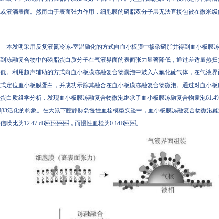
或液滴表面。然而由于表面张力作用，细胞膜的磷脂双分子层无法直接包被在微米级的气
本发明采用反复液氮冷冻-室温融化的方式向血小板膜中掺杂磷脂并得到血小板膜冻融复合物囊泡
得到冻融复合物中的磷脂蛋白质分子在气液界面的表面张力显著降低，通过差适量热
低。利用超声辅助的方式向血小板膜冻融复合物囊泡中鼓入六氟化硫气体，在气液
式定位血小板膜蛋白，并成功示踪其融合在血小板膜冻融复合物微泡。通过对
蛋白质组学分析，发现血小板膜冻融复合物微泡继承了血小板膜冻融复合物囊泡61.4%
IIβ3活化的构象。在大鼠下腔静脉急慢性血栓模型实验中，血小板膜冻融复合物微
信噪比为12.47 dB，而慢性血栓为0.1dB。