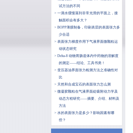
试方法的不同
> 一滴水缓慢落到非常光滑的平面上，接
触面积会有多大？
> BOPP薄膜制备，印刷表层的表面张力多
少合适
> 表面张力梯度作用下气液界面微颗粒运
动状态研究
> Delta-8 动物胃肠道体内中药物的溶解度
的测定——结论、工具书类！
> 变压器油界面张力检测方法之准确性对
比
> 天然和合成宝石的表面张力怎么测
> 微凝胶颗粒在气液界面处吸附动力学及
动态方程研究——摘要、介绍、材料及
方法
> 水的表面张力是多少？影响因素有哪
些？