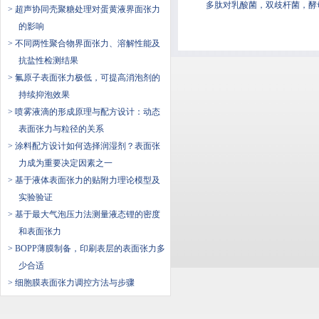
多肽对乳酸菌，双歧杆菌
> 超声协同壳聚糖处理对蛋黄液界面张力
的影响
> 不同两性聚合物界面张力、溶解性能及
抗盐性检测结果
> 氟原子表面张力极低，可提高消泡剂的
持续抑泡效果
> 喷雾液滴的形成原理与配方设计：动态
表面张力与粒径的关系
> 涂料配方设计如何选择润湿剂？表面张
力成为重要决定因素之一
> ​基于液体表面张力的贴附力理论模型及
实验验证
> 基于最大气泡压力法测量液态锂的密度
和表面张力
> BOPP薄膜制备，印刷表层的表面张力多
少合适
> 细胞膜表面张力调控方法与步骤