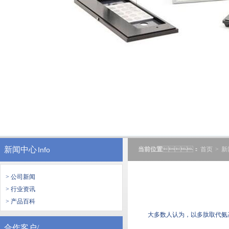
新闻中心
Info
当前位置
：
首页
>
新
> 公司新闻
> 行业资讯
> 产品百科
大多数人认为，以多肽取代氨基
合作客户/