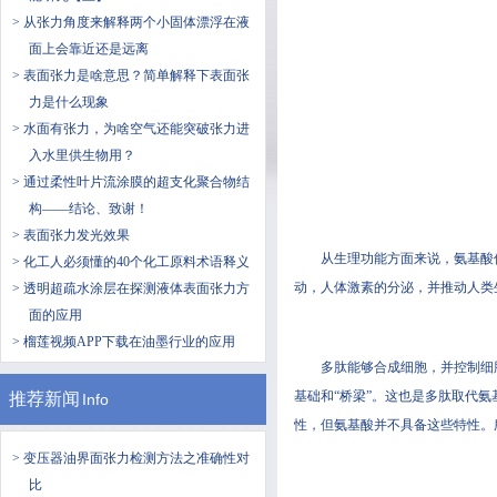
> 从张力角度来解释两个小固体漂浮在液
面上会靠近还是远离
> 表面张力是啥意思？简单解释下表面张
力是什么现象
> 水面有张力，为啥空气还能突破张力进
入水里供生物用？
> 通过柔性叶片流涂膜的超支化聚合物结
构——结论、致谢！
> 表面张力发光效果
从生理功能方面来说，氨基
> 化工人必须懂的40个化工原料术语释义
动，人体激素的分泌，并推动人类生
> 透明超疏水涂层在探测液体表面张力方
面的应用
> 榴莲视频APP下载在油墨行业的应用
多肽能够合成细胞，并控制
基础和“桥梁”。这也是多肽取代氨
推荐新闻
Info
性，但氨基酸并不具备这些特性
> 变压器油界面张力检测方法之准确性对
比