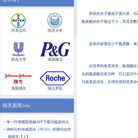
多肽的分子量低于蛋白质，
氨基酸的分子量过于小，而且在数量及
拜耳公司
同济大学
多肽的渗透压小于氨基酸，
联合大学
美国保洁
从营养的角度来讲，氨基酸比不
化的氨基酸仅有20种，它们是2
代表着其活性，生理作用和营养价值有
美国强生
瑞士罗氏
相关新闻
Info
> 单一纤维榴莲视频APP下载功能及特点
> 神经元钙传感蛋白（NCS1）的膜结合性
能研究【上】