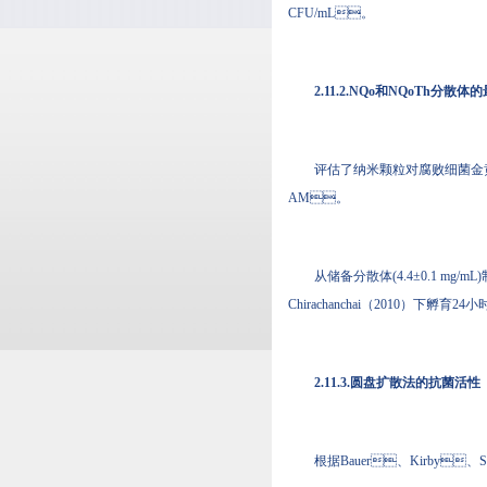
CFU/mL。
2.11.2.NQo和NQoTh分散
评估了纳米颗粒对腐败细菌金黄色葡
AM。
从储备分散体(4.4±0.1 mg/m
Chirachanchai（2010）下孵
2.11.3.圆盘扩散法的抗菌活性
根据Bauer、Kirby、She