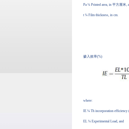
Pa ¼ Printed area, in 平方厘米, 
t ¼ Film thickness, in cm.
掺入效率(%)
where:
IE ¼ Th incorporation efficiency 
EL ¼ Experimental Load, and