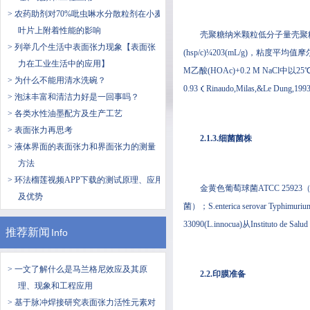
> 农药助剂对70%吡虫啉水分散粒剂在小麦
叶片上附着性能的影响
壳聚糖纳米颗粒低分子量壳聚糖Qo(QoL
> 列举几个生活中表面张力现象【表面张
(hsp/c)¼203(mL/g)，粘度平
力在工业生活中的应用】
M乙酸(HOAc)+0.2 M NaCl中以25
> 为什么不能用清水洗碗？
0.93（Rinaudo,Milas,&Le Dung,1993
> 泡沫丰富和清洁力好是一回事吗？
> 各类水性油墨配方及生产工艺
> 表面张力再思考
2.1.3.细菌菌株
> 液体界面的表面张力和界面张力的测量
方法
> 环法榴莲视频APP下载的测试原理、应用
金黄色葡萄球菌ATCC 25923
及优势
菌）；S.enterica serovar Typhi
33090(L.innocua)从Instituto de Sa
推荐新闻
Info
> 一文了解什么是​马兰格尼效应及其原
2.2.印膜准备
理、现象和工程应用
> 基于脉冲焊接研究表面张力活性元素对