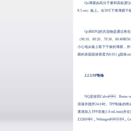
Qo薄膜由高分子量和高粘度Qo（1.
8.5 cm）板上。在50℃下将薄膜干
Qo和EPQ的共混物是通过将在pH 
（90:10、80:20、70:30
小心地从板上取下干燥的薄膜，并在测试
膜的表面固体密度为0.011 g固体cm
2.2.3.NP制备
NQ是按照Calvo、Remu~n?a
溶液并搅拌24小时。TPP制备的终浓
逐滴加入TPP溶液(1.8 mL/min)并在
Z32K，Wehingen，Germa