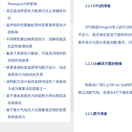
Marangoni力的影响
2.2.1.EPQ的准备
> 变压器油界面张力检测方法之准确性对
比
> 超声协同壳聚糖处理对蛋黄液界面张力
EPQ根据Abugoch等人的方法制备。(
的影响
节至11。悬浮液在室温下搅拌60分钟
> 不同两性聚合物界面张力、溶解性能及
量并表示为蛋白质毫克数/毫升。
抗盐性检测结果
> 氟原子表面张力极低，可提高消泡剂的
持续抑泡效果
2.2.2.Qo解决方案的制备
> 喷雾液滴的形成原理与配方设计：动态
表面张力与粒径的关系
> 涂料配方设计如何选择润湿剂？表面张
制备由1.5和2 g/100 mL Qo
力成为重要决定因素之一
夜以消除气泡。溶液在4℃下储存直至
> ​基于液体表面张力的贴附力理论模型及
实验验证
> 基于最大气泡压力法测量液态锂的密度
2.2.3.胶片准备
和表面张力