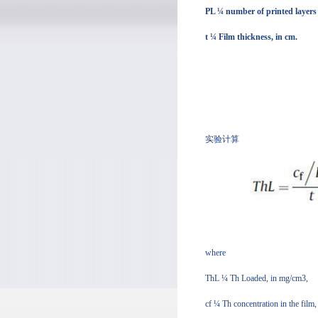
PL ¼ number of printed layers 
t ¼ Film thickness, in cm.
实验计算
where
ThL ¼ Th Loaded, in mg/cm3,
cf ¼ Th concentration in the film,