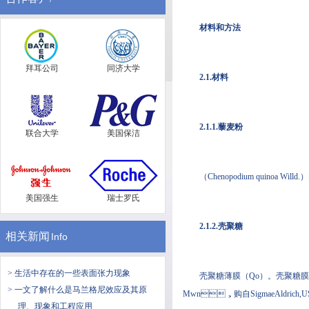
材料和方法
拜耳公司
同济大学
2.1.材料
2.1.1.藜麦粉
联合大学
美国保洁
（Chenopodium quinoa Wil
美国强生
瑞士罗氏
2.1.2.壳聚糖
相关新闻
Info
> 生活中存在的一些表面张力现象
壳聚糖薄膜（Qo）。壳聚糖膜
> 一文了解什么是​马兰格尼效应及其原
Mwn，购自SigmaeAldrich,
理、现象和工程应用