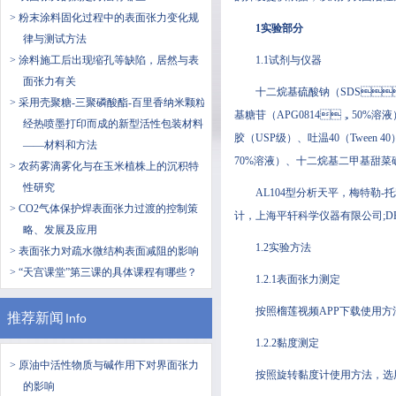
> 粉末涂料固化过程中的表面张力变化规
1实验部分
律与测试方法
> ​涂料施工后出现缩孔等缺陷，居然与表
1.1试剂与仪器
面张力有关
十二烷基硫酸钠（SDS，A
> 采用壳聚糖-三聚磷酸酯-百里香纳米颗粒
基糖苷（APG0814，50%溶液）
经热喷墨打印而成的新型活性包装材料
胶（USP级）、吐温40（Twee
——材料和方法
70%溶液）、十二烷基二甲基甜菜碱
> 农药雾滴雾化与在玉米植株上的沉积特
性研究
AL104型分析天平，梅
> CO2气体保护焊表面张力过渡的控制策
计，上海平轩科学仪器有限公司;D
略、发展及应用
1.2实验方法
> 表面张力对疏水微结构表面减阻的影响
> “天宫课堂”第三课的具体课程有哪些？
1.2.1表面张力测定
按照榴莲视频APP下载使用方法
推荐新闻
Info
1.2.2黏度测定
> 原油中活性物质与碱作用下对界面张力
按照旋转黏度计使用方法，选用0号
的影响