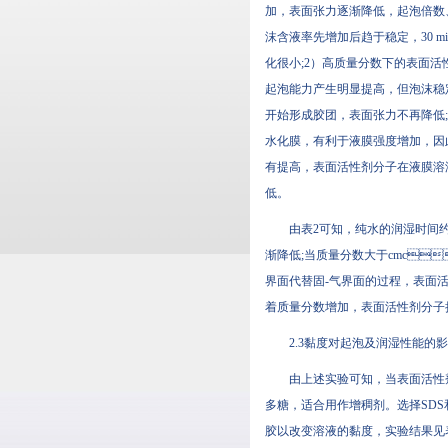
加，表面张力逐渐降低，起泡倍
沫含液率先增加后趋于稳定，30
化很小;2）高质量分数下的表面活
起泡能力产生明显提高，但泡
开始形成胶团，表面张力不再降低
水化膜，有利于液膜强度增加
有提高，表面活性剂分子在液膜
低。
由表2可知，纯水的润湿时
渐降低;当质量分数大于cmc，
界面代替固-气界面的过程，表
着质量分数增加，表面活性剂分子扩
2.3黏度对起泡及润湿性能的
由上述实验可知，当表面
多糖，适合用作增稠剂。选
胶以改变溶液的黏度，实验结果见表3