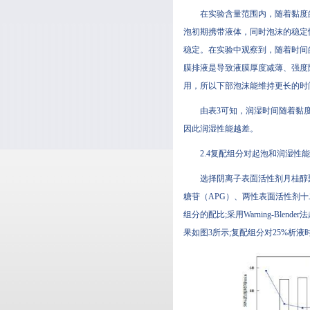
在实验含量范围内，随着黏度的
泡初期携带液体，同时泡沫的稳定
稳定。在实验中观察到，随着时间
膜排液是导致液膜厚度减薄
用，所以下部泡沫能维持更长的时间
由表3可知，润湿时间随着黏
因此润湿性能越差。
2.4复配组分对起泡和润湿性
选择阴离子表面活性剂月桂醇聚醚
糖苷（APG）、两性表面活性剂
组分的配比;采用Warning-Bl
果如图3所示;复配组分对25%析液时