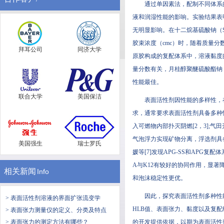
通过单因素法，配制不同体系的表
液和润湿性能的影响。实验结果表明
无明显影响。在十二烷基硫酸钠
胶束浓度（cmc）时，随着质量分数
拜耳公司
同济大学
原胶构成的复配体系中，溶液黏度
量分数有关，月桂醇聚醚硫酸酯钠
性能最佳。
联合大学
美国保洁
表面活性剂因性能的多样性
求，通常要求表面活性剂具备
入可燃物内部扑灭阴燃[2，3];
气泡浮力实现矿物分离，浮选剂具
美国强生
瑞士罗氏
媛等[7]发现APG-SS和APG复配
A与K12有较好的协同作用，显
相关新闻
Info
和泡沫稳定性更优。
因此，探究表面活性剂多种性
> 表面活性剂溶液的界面扩张流变学
HLB值、表面张力、
> 表面张力测量仪的定义、分类及特点
> 表面张力的测定方法有哪些？
的开发提供依据，以期为表面活