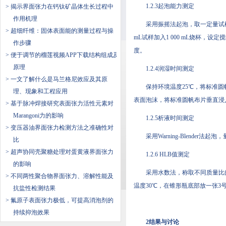
1.2.3起泡能力测定
> 揭示界面张力在钙钛矿晶体生长过程中
作用机理
采用振摇法起泡，取一定量试样加入
> 超细纤维：固体表面能的测量过程与操
mL试样加入1 000 mL烧杯，
作步骤
度。
> 便于调节的榴莲视频APP下载结构组成及
原理
1.2.4润湿时间测定
> 一文了解什么是​马兰格尼效应及其原
保持环境温度25℃，将标
理、现象和工程应用
表面泡沫，将标准圆帆布片垂直浸入试样
> 基于脉冲焊接研究表面张力活性元素对
Marangoni力的影响
1.2.5析液时间测定
> 变压器油界面张力检测方法之准确性对
采用Warning-Blender法起
比
> 超声协同壳聚糖处理对蛋黄液界面张力
1.2.6 HLB值测定
的影响
采用水数法，称取不同质量比
> 不同两性聚合物界面张力、溶解性能及
温度30℃，在锥形瓶底部放一张3号字
抗盐性检测结果
> 氟原子表面张力极低，可提高消泡剂的
持续抑泡效果
2结果与讨论