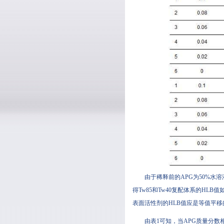
由于稀释前的APG为50%水溶液
得Tw85和Tw40复配体系的HLB值如表1
表面活性剂的HLB值应是等值平移的
由表1可知，当APG质量分数