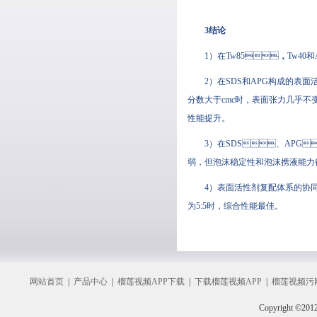
3结论
1）在Tw85，Tw40
2）在SDS和APG构成的表面活性
分数大于cmc时，表面张力几乎不
性能提升。
3）在SDS、APG、
弱，但泡沫稳定性和泡沫携液能力得到
4）表面活性剂复配体系的协同增
为5:5时，综合性能最佳。
网站首页
|
产品中心
|
榴莲视频APP下载
|
下载榴莲视频APP
|
榴莲视频污
Copyright ©201