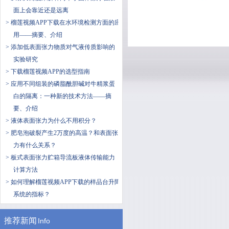
面上会靠近还是远离
> 榴莲视频APP下载在水环境检测方面的应
用——摘要、介绍
> 添加低表面张力物质对气液传质影响的
实验研究
> 下载榴莲视频APP的选型指南
> 应用不同组装的磷脂酰胆碱对牛精浆蛋
白的隔离：一种新的技术方法——摘
要、介绍
> 液体表面张力为什么不用积分？
> 肥皂泡破裂产生2万度的高温？和表面张
力有什么关系？
> 板式表面张力贮箱导流板液体传输能力
计算方法
> 如何理解榴莲视频APP下载的样品台升降
系统的指标？
推荐新闻
Info