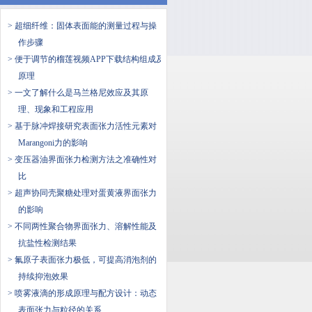
> 超细纤维：固体表面能的测量过程与操
作步骤
> 便于调节的榴莲视频APP下载结构组成及
原理
> 一文了解什么是​马兰格尼效应及其原
理、现象和工程应用
> 基于脉冲焊接研究表面张力活性元素对
Marangoni力的影响
> 变压器油界面张力检测方法之准确性对
比
> 超声协同壳聚糖处理对蛋黄液界面张力
的影响
> 不同两性聚合物界面张力、溶解性能及
抗盐性检测结果
> 氟原子表面张力极低，可提高消泡剂的
持续抑泡效果
> 喷雾液滴的形成原理与配方设计：动态
表面张力与粒径的关系