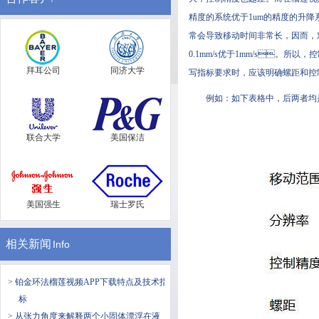
精度的系统优于1um的精度的升降系统
常会导致移动时间非常长，因而
0.1mm/s优于1mm/s。所以
拜耳公司
同济大学
写指标要求时，应该明确螺距和
例如：如下表格中，后
联合大学
美国保洁
美国强生
瑞士罗氏
相关新闻
Info
> 铂金环法榴莲视频APP下载特点及技术指
标
> 从张力角度来解释两个小固体漂浮在液