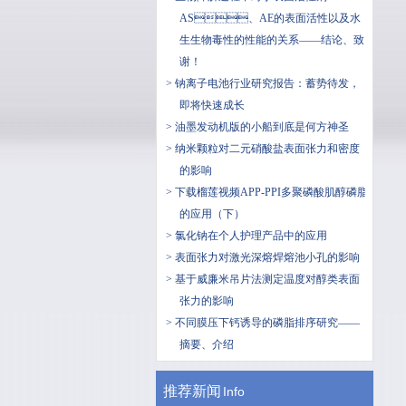
AS、AE的表面活性以及水
生生物毒性的性能的关系——结论、致
谢！
> 钠离子电池行业研究报告：蓄势待发，
即将快速成长
> 油墨发动机版的小船到底是何方神圣
> 纳米颗粒对二元硝酸盐表面张力和密度
的影响
> 下载榴莲视频APP-PPI多聚磷酸肌醇磷脂
的应用（下）
> 氯化钠在个人护理产品中的应用
> 表面张力对激光深熔焊熔池小孔的影响
> 基于威廉米吊片法测定温度对醇类表面
张力的影响
> 不同膜压下钙诱导的磷脂排序研究——
摘要、介绍
推荐新闻
Info