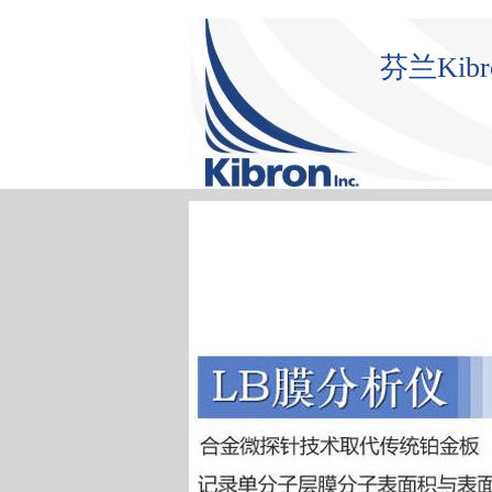
芬兰Ki
首 页