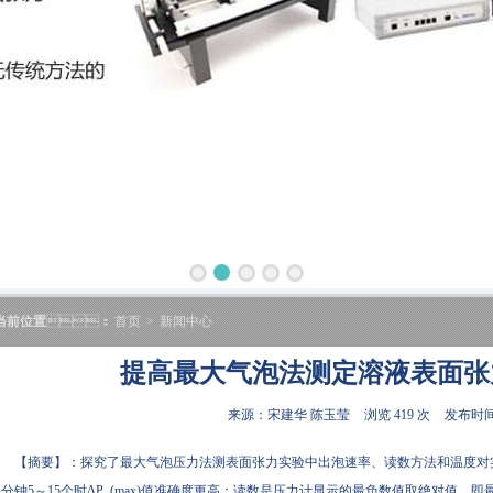
当前位置
：
首页
>
新闻中心
提高最大气泡法测定溶液表面张
来源：宋建华 陈玉莹
浏览 419 次
发布时间:2
【摘要】：探究了最大气泡压力法测表面张力实验中出泡速率、读数方法和温度对
分钟5～15个时ΔP_(max)值准确度更高；读数是压力计显示的最负数值取绝对值，