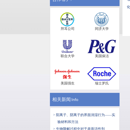
化
拜耳公司
同济大学
联合大学
美国保洁
美国强生
瑞士罗氏
相关新闻
Info
> 阳离子、阴离子的界面润湿行为——实
验材料和方法
> 生物降解过程中对于表面活性剂