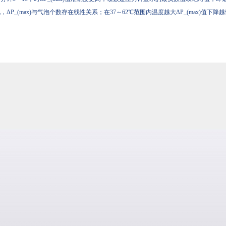
，ΔP_(max)与气泡个数存在线性关系；在37～62℃范围内温度越大ΔP_(max)值下降越快