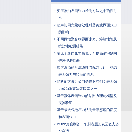
> 变压器油界面张力检测方法之准确性对
比
> 超声协同壳聚糖处理对蛋黄液界面张力
的影响
> 不同两性聚合物界面张力、溶解性能及
抗盐性检测结果
> 氟原子表面张力极低，可提高消泡剂的
持续抑泡效果
> 喷雾液滴的形成原理与配方设计：动态
表面张力与粒径的关系
> 涂料配方设计如何选择润湿剂？表面张
力成为重要决定因素之一
> ​基于液体表面张力的贴附力理论模型及
实验验证
> 基于最大气泡压力法测量液态锂的密度
和表面张力
> BOPP薄膜制备，印刷表层的表面张力多
少合适