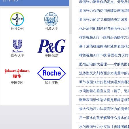
表面张力测量仪的定义、分类及
界面张力仪的使用步骤及画面清
界面张力的定义和影响决定因素
拜耳公司
同济大学
化纤油剂配制过程与表面张力之
榴莲视频APP下载的正确操作方
基于液滴机械振动的液体表面张
榴莲视频APP下载/界面张力仪
联合大学
美国保洁
肥皂起泡的大道理——水的表面
流体型灭火剂表面张力测量中的
调节表面张力的基材润湿剂有哪些
美国强生
瑞士罗氏
水滴附着在垂直立面（镜子、瓷
测量表面活性剂浓度是用静态榴莲视
最大气泡压力法表面张力的测量
用一滴水向孩子解释什么是水的
水的表面张力小实验【步骤图解】