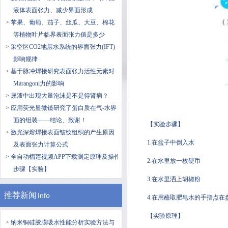
液体表面张力、减少界面形成
> 苹果、葡萄、​茄子、丝瓜、大豆、棉花
等植物叶片临界表面张力值是多少
> 采空区CO2地层水系统的界面张力(IFT)
影响规律
> 基于脉冲焊接研究表面张力活性元素对
Marangoni力的影响
> 尿液中出现大量泡沫是不是得肾病？
> 应用荧光显微镜研究了蛋白质在气-水界
面的组装——结论、致谢！
【实验步骤】
> 激光深熔焊接表面皱纹组织的产生原因
1.在盆子中倒入水
及表面张力计算公式
> 全自动榴莲视频APP下载测定原理及操作
2.在水里放一枚硬币
步骤【实验】
3.在水里洒上胡椒粉
推荐新闻
Info
4.在用蘸取肥皂水的手指点在盘
【实验原理】
> 纳米铜硅胶膜吸水性能分析实验方法与