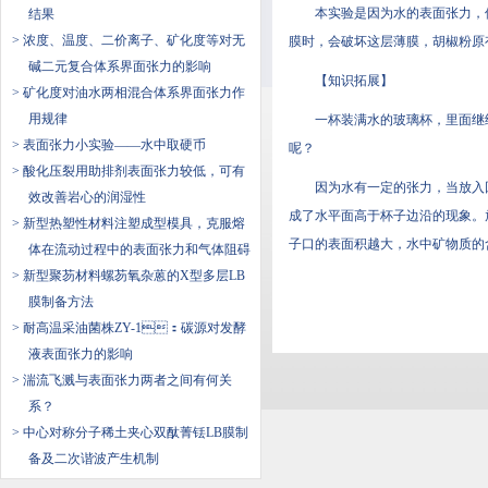
本实验是因为水的表面张力
结果
> 浓度、温度、二价离子、矿化度等对无
膜时，会破坏这层薄膜，胡
碱二元复合体系界面张力的影响
【知识拓展】
> 矿化度对油水两相混合体系界面张力作
用规律
一杯装满水的玻璃杯，里面
> 表面张力小实验——水中取硬币
呢？
> 酸化压裂用助排剂表面张力较低，可有
因为水有一定的张力，当放入回形
效改善岩心的润湿性
成了水平面高于杯子边沿的现象
> 新型热塑性材料注塑成型模具，克服熔
子口的表面积越大，水中矿物质的
体在流动过程中的表面张力和气体阻碍
> 新型聚芴材料螺芴氧杂蒽的X型多层LB
膜制备方法
> 耐高温采油菌株ZY-1：碳源对发酵
液表面张力的影响
> 湍流飞溅与表面张力两者之间有何关
系？
> 中心对称分子稀土夹心双酞菁铥LB膜制
备及二次谐波产生机制