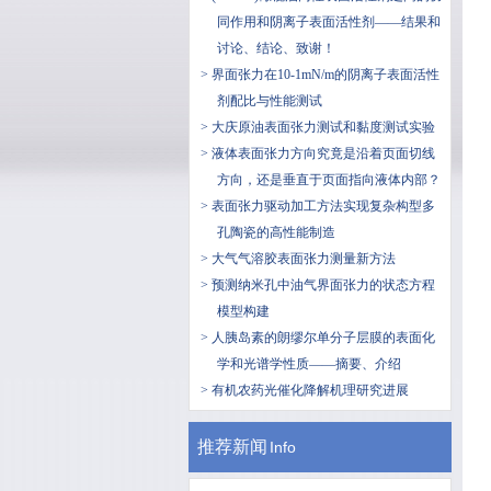
同作用和阴离子表面活性剂——结果和
讨论、结论、致谢！
> 界面张力在10-1mN/m的阴离子表面活性
剂配比与性能测试
> 大庆原油表面张力测试和黏度测试实验
> 液体表面张力方向究竟是沿着页面切线
方向，还是垂直于页面指向液体内部？
> 表面张力驱动加工方法实现复杂构型多
孔陶瓷的高性能制造
> 大气气溶胶表面张力测量新方法
> 预测纳米孔中油气界面张力的状态方程
模型构建
> 人胰岛素的朗缪尔单分子层膜的表面化
学和光谱学性质——摘要、介绍
> 有机农药光催化降解机理研究进展
推荐新闻
Info