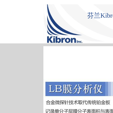
芬兰Ki
首 页