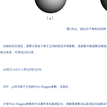
图1水(a)、油(b)分子粗粒化结构
在粗粒化完成后，需要计算各个珠子之间的相互作用参数。该参数可根据聚合物混合物体系的F
组分体系，可用式(10)计算。
αAB(T)=αAA+3.497χAB(T)(10)
式中，χAB为珠子之间的Flory-Huggins参数，无因次。
计算Flory-Huggins参数的方法通常有实验测定法、溶解度参数法以及混合自由能法