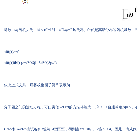
耗散力与随机力为：当r≥rC=1时，ωD与ωR均为零。θij(t)是高斯分布的随机函数，即
<θij(t)>=0
<θij(t)θkl(t′)>=(δikδj1+δilδjk)δ(t-t′)
依此上式关系，可将权重因子简单表示为：
分子团之间的运动方程，可由类似Verlect的方法得解为：式中，λ值通常定为0.5
Groot和Warren测试各种λ值与Δt，得到当λ=0.5时，Δt应≤0.04。因此，有式(9