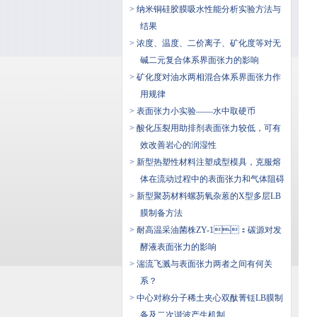
> 纳米铜硅胶膜吸水性能分析实验方法与
结果
> 浓度、温度、二价离子、矿化度等对无
碱二元复合体系界面张力的影响
> 矿化度对油水两相混合体系界面张力作
用规律
> 表面张力小实验——水中取硬币
> 酸化压裂用助排剂表面张力较低，可有
效改善岩心的润湿性
> 新型热塑性材料注塑成型模具，克服熔
体在流动过程中的表面张力和气体阻碍
> 新型聚芴材料螺芴氧杂蒽的X型多层LB
膜制备方法
> 耐高温采油菌株ZY-1：碳源对发
酵液表面张力的影响
> 湍流飞溅与表面张力两者之间有何关
系？
> 中心对称分子稀土夹心双酞菁铥LB膜制
备及二次谐波产生机制