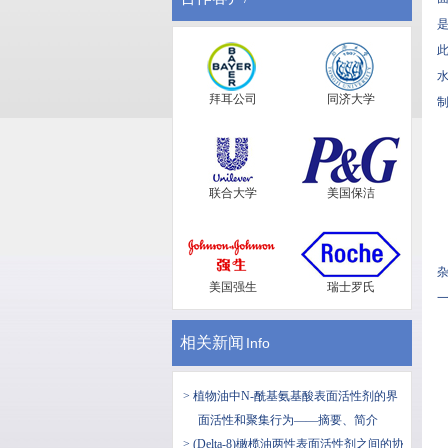
是
此
水
拜耳公司
同济大学
制
联合大学
美国保洁
杂
美国强生
瑞士罗氏
一
相关新闻
Info
> 植物油中N-酰基氨基酸表面活性剂的界
面活性和聚集行为——摘要、简介
> (Delta-8)橄榄油两性表面活性剂之间的协