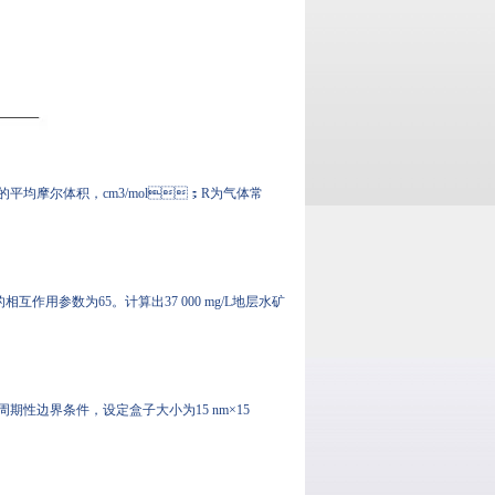
质的平均摩尔体积，cm3/mol；R为气体常
互作用参数为65。计算出37 000 mg/L地层水矿
周期性边界条件，设定盒子大小为15 nm×15