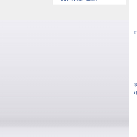
D
即
对