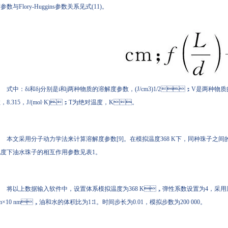
参数与Flory-Huggins参数关系见式(11)。
式中：δi和δj分别是i和j两种物质的溶解度参数，(J/cm3)1/2；V是两种物
，8.315，J/(mol·K)；T为绝对温度，K。
本文采用分子动力学法来计算溶解度参数[9]。在模拟温度368 K下，同种珠子之间的相
度下油水珠子的相互作用参数见表1。
将以上数据输入软件中，设置体系模拟温度为368 K，弹性系数设置为4，采用
m×10 nm，油和水的体积比为1∶1。时间步长为0.01，模拟步数为200 000。