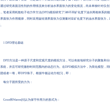
通过研究表面活性剂的作用情况来分析油水界面张力的变化情况，尚未单独针对仅含油
，笔者采用耗散粒子动力学方法(DPD)模拟研究了5种不同矿化度下油水两相体系
界面张力作用规律，同时采用旋转滴
界面张力仪
测量对应矿化度下的油水界面张力
。
1 DPD理论基础
DPD方法是一种原子尺度和宏观尺度的模拟方法，可以有效地研究分子的聚集和分散
系统，并且可研究微秒时间范围内的动态行为。在DPD模拟方法中，为简化模型
团或者一堆，即DPD珠子。根据牛顿运动方程[5]，即：
每分子团所受的力为：
Groot和Warren[6]认为保守作用力的形式为：