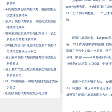
其中MolWtHI=5870 g mol
的影响
nm处的吸光度。 考虑到FITC在
> 不同两性聚合物界面张力、溶解性能及
FITC分子的平均数量。 一个已
抗盐性检测结果
验。
> 氟原子表面张力极低，可提高消泡剂的
持续抑泡效果
> 喷雾液滴的形成原理与配方设计：动态
朗缪尔单层制备。 Langmu
表面张力与粒径的关系
备。 对于作为朗缪尔单层进行的所
> 涂料配方设计如何选择润湿剂？表面张
溶液在空气中扩散 − 水界面，使用10
力成为重要决定因素之一
> ​基于液体表面张力的贴附力理论模型及
分钟，以使Langmuir单层达到平衡
实验验证
持恒定的洁净室（1000级）中进行可见
> 基于最大气泡压力法测量液态锂的密度
和表面张力
> BOPP薄膜制备，印刷表层的表面张力多
表面化学和光谱学方法。 使用面积为
少合适
A） 等温线 − 减压周期和稳定性研究
> 细胞膜表面张力调控方法与步骤
板设置在朗缪尔单层表面上方约1 mm处