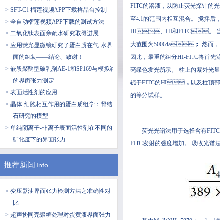
FITC的溶液，以防止荧光探针
> SFT-C1 榴莲视频APP下载样品台控制
至4:1的范围内相互混合。 搅拌后
> 全自动榴莲视频APP下载的测试方法
HI、HI和FITC。
> 二氧化钛表面亲疏水研究取得进展
大范围为5000da； 然而
> 应用荧光显微镜研究了蛋白质在气-水界
面的组装——结论、致谢！
因此，最重的组分HI-FITC将首
> 嵌段聚醚型破乳剂AE-1和SP169与模拟油
亮绿色发光所示。 柱上的紫外光显
的界面张力测定
轭于FITC的HI，以及柱顶部的
> 表面活性剂的应用
的等分试样。
> 晶体-细胞相互作用的蛋白质组学：肾结
石研究的模型
> 单纯阴离子-非离子表面活性剂在不同的
荧光光谱法用于选择含有FITC-HI的
矿化度下的界面张力
FITC发射的强度增加。 吸收光
推荐新闻
Info
> 变压器油界面张力检测方法之准确性对
比
> 超声协同壳聚糖处理对蛋黄液界面张力