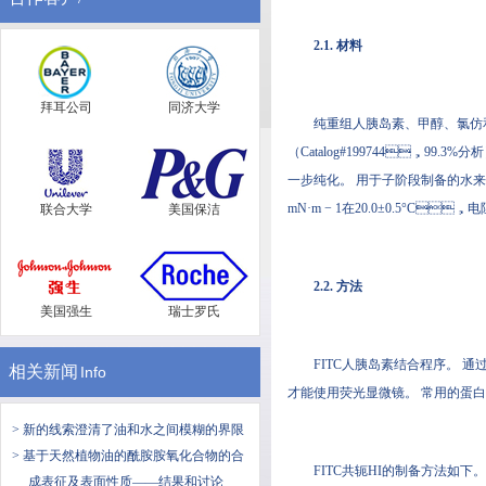
2.1. 材料
拜耳公司
同济大学
纯重组人胰岛素、甲醇、
（Catalog#199744，99
一步纯化。 用于子阶段制备的水来
mN·m − 1在20.0±0.5°C，
联合大学
美国保洁
2.2. 方法
美国强生
瑞士罗氏
FITC人胰岛素结合程序。 通
相关新闻
Info
才能使用荧光显微镜。 常用的蛋
> 新的线索澄清了油和水之间模糊的界限
> 基于天然植物油的酰胺胺氧化合物的合
FITC共轭HI的制备方法如下
成表征及表面性质——结果和讨论