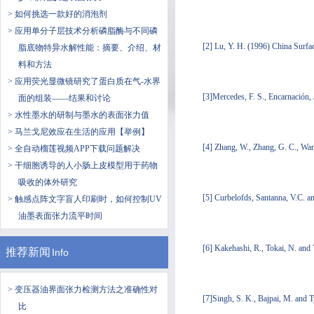
> 如何挑选一款好的消泡剂
> 应用单分子层技术分析磷脂酶与不同磷
[2] Lu, Y. H. (1996) China Surfa
脂底物特异水解性能：摘要、介绍、材
料和方法
> 应用荧光显微镜研究了蛋白质在气-水界
[3]Mercedes, F. S., Encarnación, 
面的组装——结果和讨论
> 水性墨水的研制与墨水的表面张力值
> ​马兰戈尼效应在生活的应用【举例】
[4] Zhang, W., Zhang, G. C., Wan
> 全自动榴莲视频APP下载问题解决
> 干细胞诱导的人小肠上皮模型用于药物
吸收的体外研究
[5] Curbelofds, Santanna, V.C. an
> 触感点阵文字盲人印刷时，如何控制UV
油墨表面张力流平时间
[6] Kakehashi, R., Tokai, N. and
推荐新闻
Info
> 变压器油界面张力检测方法之准确性对
[7]Singh, S. K., Bajpai, M. and T
比