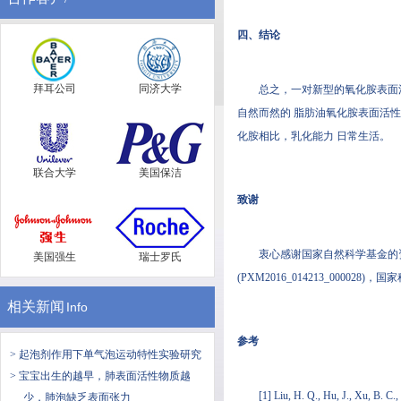
四、结论
拜耳公司
同济大学
总之，一对新型的氧化胺表面活性
自然而然的 脂肪油氧化胺表面活性
化胺相比，乳化能力 日常生活。
联合大学
美国保洁
致谢
衷心感谢国家自然科学基金的资助 中
美国强生
瑞士罗氏
(PXM2016_014213_000028)
相关新闻
Info
参考
> 起泡剂作用下单气泡运动特性实验研究
> 宝宝出生的越早，肺表面活性物质越
[1] Liu, H. Q., Hu, J., Xu, B. C.,
少，肺泡缺乏表面张力